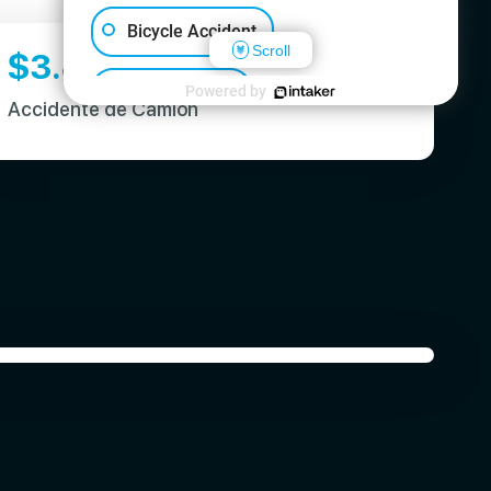
Bicycle Accident
Scroll
$
3.85
M
Other Injuries
Powered by
Accidente de Camión