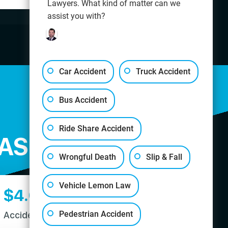
Lawyers. What kind of matter can we
assist you with?
Car Accident
Truck Accident
Bus Accident
Ride Share Accident
AS.
Wrongful Death
Slip & Fall
Vehicle Lemon Law
$
4.02
M
Pedestrian Accident
Accidente Peatonal