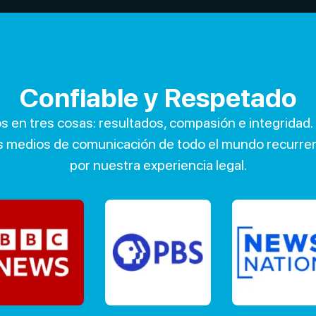
Confiable y Respetado
 en tres cosas: resultados, compasión e integridad. 
s medios de comunicación de todo el mundo recurren
por nuestra experiencia legal.