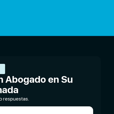
R
n Abogado en Su
mada
lo respuestas.