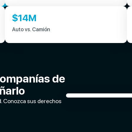
$
14
M
Auto vs. Camión
Companías de
ñarlo
ed. Conozca sus derechos